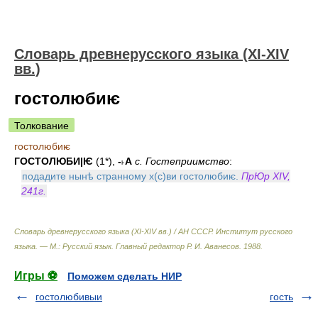
Словарь древнерусского языка (XI-XIV
вв.)
гостолюбиѥ
Толкование
гостолюбиѥ
ГОСТОЛЮБИ|Ѥ
(1*),
-˫А
с. Гостеприимство
:
подадите нынѣ странному х(с)ви гостолюбиѥ.
ПрЮр XIV,
241г.
Словарь древнерусского языка (XI-XIV вв.) / АН СССР. Институт русского
языка. — М.: Русский язык
.
Главный редактор Р. И. Аванесов
.
1988
.
Игры ⚽
Поможем сделать НИР
гостолюбивыи
гость